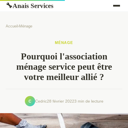
Anais Services
🔧
Accueil
›
Ménage
MÉNAGE
Pourquoi l'association
ménage service peut être
votre meilleur allié ?
C
Cedric
28 février 2022
3 min de lecture