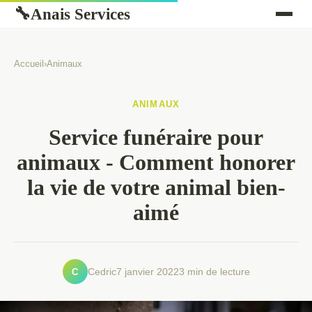
Anais Services
🔧
Accueil
›
Animaux
ANIMAUX
Service funéraire pour
animaux - Comment honorer
la vie de votre animal bien-
aimé
C
Cedric
7 janvier 2022
3 min de lecture